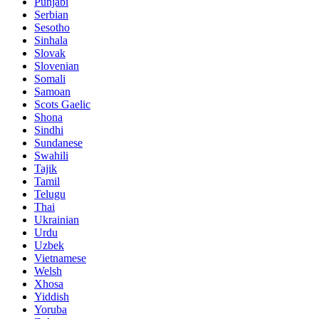
Punjabi
Serbian
Sesotho
Sinhala
Slovak
Slovenian
Somali
Samoan
Scots Gaelic
Shona
Sindhi
Sundanese
Swahili
Tajik
Tamil
Telugu
Thai
Ukrainian
Urdu
Uzbek
Vietnamese
Welsh
Xhosa
Yiddish
Yoruba