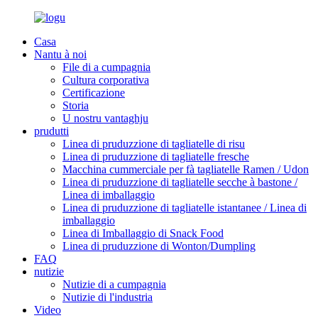
Casa
Nantu à noi
File di a cumpagnia
Cultura corporativa
Certificazione
Storia
U nostru vantaghju
prudutti
Linea di pruduzzione di tagliatelle di risu
Linea di pruduzzione di tagliatelle fresche
Macchina cummerciale per fà tagliatelle Ramen / Udon
Linea di pruduzzione di tagliatelle secche à bastone /
Linea di imballaggio
Linea di pruduzzione di tagliatelle istantanee / Linea di
imballaggio
Linea di Imballaggio di Snack Food
Linea di pruduzzione di Wonton/Dumpling
FAQ
nutizie
Nutizie di a cumpagnia
Nutizie di l'industria
Video