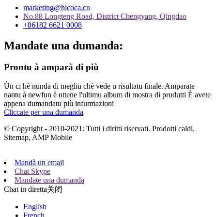
marketing@hicoca.cn
No.88 Longteng Road, District Chengyang, Qingdao
+86182 6621 0008
Mandate una dumanda:
Prontu à amparà di più
Ùn ci hè nunda di megliu chè vede u risultatu finale. Amparate
nantu à newfun è uttene l'ultimu album di mostra di prudutti È avete
appena dumandatu più infurmazioni
Cliccate per una dumanda
© Copyright - 2010-2021: Tutti i diritti riservati. Prodotti caldi,
Sitemap, AMP Mobile
Mandà un email
Chat Skype
Mandate una dumanda
Chat in diretta
关闭
English
French